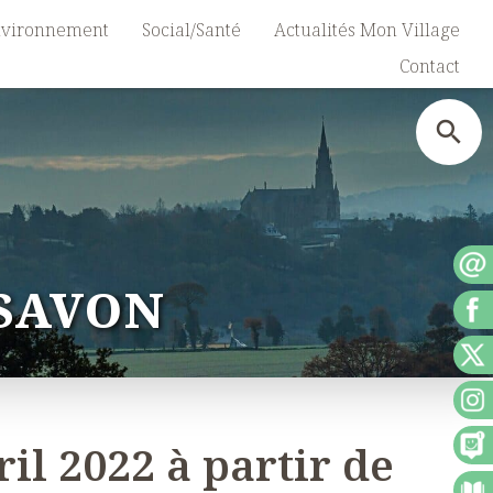
vironnement
Social/Santé
Actualités Mon Village
Contact
 SAVON
ril 2022 à partir de