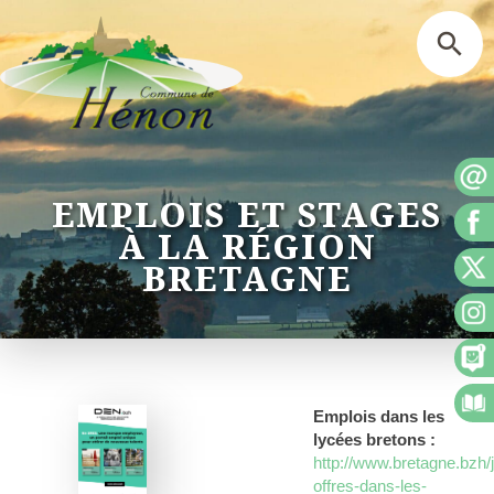
EMPLOIS ET STAGES
À LA RÉGION
BRETAGNE
Emplois dans les
lycées bretons :
http://www.bretagne.bzh/
offres-dans-les-