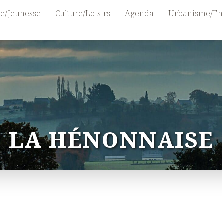
e/Jeunesse
Culture/Loisirs
Agenda
Urbanisme/En
LA HÉNONNAISE