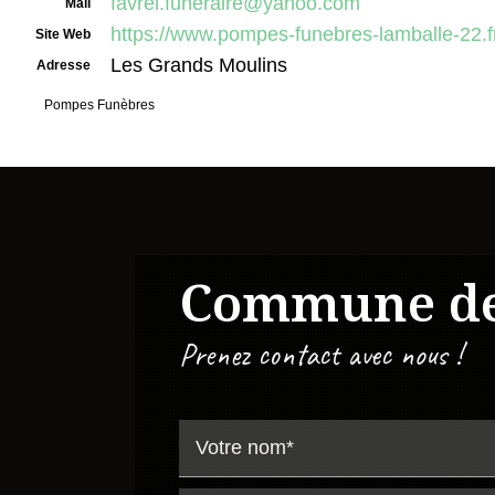
favrel.funeraire@yahoo.com
Mail
https://www.pompes-funebres-lamballe-22.f
Site Web
Les Grands Moulins
Adresse
Pompes Funèbres
Commune d
Prenez contact avec nous !