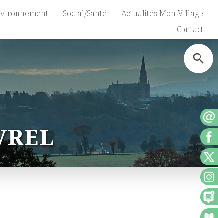
vironnement
Social/Santé
Actualités Mon Village
Contact
VREL