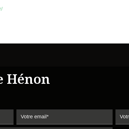
r/
e Hénon