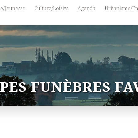
e/Jeunesse
Culture/Loisirs
Agenda
Urbanisme/En
PES FUNÈBRES FA