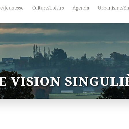
e/Jeunesse
Culture/Loisirs
Agenda
Urbanisme/En
E VISION SINGULI